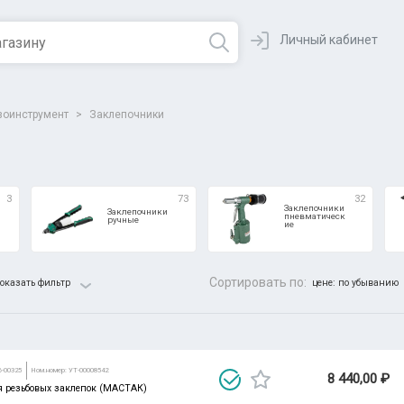
Личный кабинет
зоинструмент
>
Заклепочники
3
73
32
Заклепочники
Заклепочники
пневматическ
ручные
ие
Сортировать по:
оказать фильтр
цене: по убыванию
Все парамет
6-00325
Ном.номер: УТ-00008542
8 440,00 ₽
я резьбовых заклепок (МАСТАК)