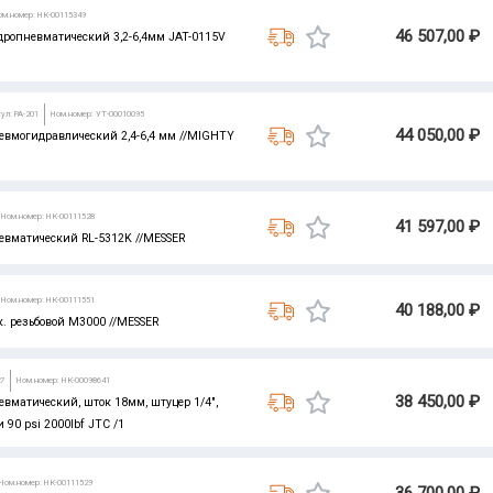
ом.номер: НК-00115349
46 507,00 ₽
дропневматический 3,2-6,4мм JAT-0115V
ул: PA-201
Ном.номер: УТ-00010095
44 050,00 ₽
евмогидравлический 2,4-6,4 мм //MIGHTY
Ном.номер: НК-00111528
41 597,00 ₽
евматический RL-5312K //MESSER
Ном.номер: НК-00111551
40 188,00 ₽
. резьбовой M3000 //MESSER
27
Ном.номер: НК-00098641
38 450,00 ₽
вматический, шток 18мм, штуцер 1/4",
 90 psi 2000lbf JTC /1
Ном.номер: НК-00111529