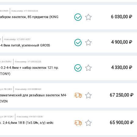
-30-09MR
Ном.номер: УТ-00032324
6 030,00 ₽
абором заклепок, 85 предметов (KING
5
Ном.номер: УТ-00014257
4 900,00 ₽
-4.8мм литой, усиленный GROSS
21-20-07MRV
Ном.номер: УТ-00033225
4 330,00 ₽
-3.2-4-4.8мм + набор заклепок 121 пр.
 TONY)
ул: PB-2402
Ном.номер: НК-00088441
67 250,00 ₽
евматический для резьбовых заклепок М4-
SEVEN
ул: DR-102A1
Ном.номер: НК-00113036
65 900,00 ₽
 2,4-6,4мм 18 В (1х5.0Ач, з/у) кейс