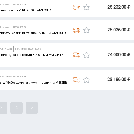
Ном.номер: НК-00111524
25 232,00 ₽
евматический RL-4000H //MESSER
Ном.номер: НК-00111523
25 026,00 ₽
евматический вытяжной AHR-103 //MESSER
ул: PA-203N
Ном.номер: НК-00113062
24 000,00 ₽
евмогидравлический 3,2-6,4 мм //MIGHTY
Ном.номер: НК-00111549
23 186,00 ₽
к. W4560 c двумя аккумуляторами //MESSER
3
4
>