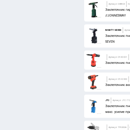
Артикул: 048824
Н
Заклепочник ги
//JONNESWAY
MIGHTY SEVEN
Артик
Заклепочник пн
SEVEN
Артикул: 05-30-001
Заклепочник пн
Артикул: 05-32-300
Заклепочник акк
JTC
Артикул: JTC-77
Заклепочник пне
макс. усилие при
Артикул: TP6300A