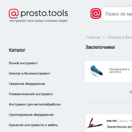
Главная
>
Электро и бен
Заклепочники
Каталог
Ручной инструмент
Насадки для з
аклепки
Электро и бензоинструмент
Сварочное оборудование
П
Пневматический инструмент
Инструмент для металлообработки
Сбросить
Грузоподъемное оборудование
Производитель
МАСТАК
Артикул: 19
Хранение инструмента и мебель
КВТ
Заклепочник дл