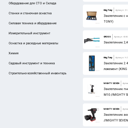
Оборудование для СТО и Склада
King Tony
Артикул: 21
Станки и станочная оснастка
Заклепочник с н
TONY)
Силовая техника и оборудование
Измерительный инструмент
GROSS
Артикул: 4040
Заклепочник 2,4
Оснастка и расходные материалы
Химия
King Tony
Артикул: 9-
Садовый инструмент и техника
Заклепочник 2.4
ложемент (KING
Строительно-хозяйственный инвентарь
MIGHTY SEVEN
Артик
Заклепочник пн
М10 //MIGHTY 
MIGHTY SEVEN
Артик
Заклепочник акк.
//MIGHTY SEVEN