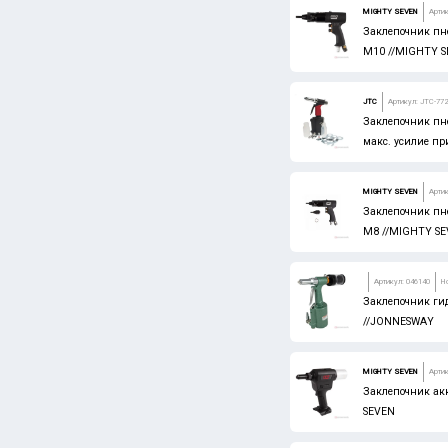
MIGHTY SEVEN
Артик
Заклепочник пн
М10 //MIGHTY 
JTC
Артикул: JTC-77
Заклепочник пне
макс. усилие при
MIGHTY SEVEN
Артик
Заклепочник пн
М8 //MIGHTY S
Артикул: 046140
Н
Заклепочник ги
//JONNESWAY
MIGHTY SEVEN
Артик
Заклепочник акк.
SEVEN