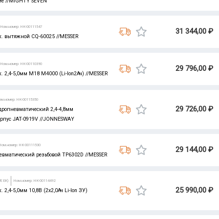
е //MIGHTY SEVEN
Ном.номер: НК-00111547
31 344,00 ₽
к. вытяжной CQ-60025 //MESSER
Ном.номер: НК-00110390
29 796,00 ₽
. 2,4-5,0мм M18 M4000 (Li-Ion2Ач) //MESSER
ом.номер: НК-00115350
29 726,00 ₽
дропневматический 2,4-4,8мм
рпус JAT-0919V //JONNESWAY
Ном.номер: НК-00111530
29 144,00 ₽
евматический резьбовой TP6302D //MESSER
E EK)
Ном.номер: НК-00114492
25 990,00 ₽
 2,4-5,0мм 10,8В (2х2,0Ач Li-Ion ЗУ)