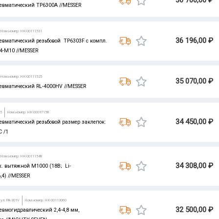
36 700,00 ₽
евматический TP6300А //MESSER
Ном.номер: НК-00111531
36 196,00 ₽
евматический резьбовой TP6303F с компл.
4-М10 //MESSER
Ном.номер: НК-00111525
35 070,00 ₽
евматический RL-4000HV //MESSER
35
Ном.номер: НК-00097158
34 450,00 ₽
евматический резьбовой размер заклепок:
 /1
Ном.номер: НК-00111548
34 308,00 ₽
. вытяжной M1000 (18В; Li-
 6,4) //MESSER
ул: PA-301V
Ном.номер: НК-00113060
32 500,00 ₽
вмогидравлический 2,4-4,8 мм,