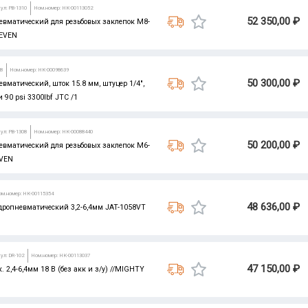
ул: PB-1310
Ном.номер: НК-00113052
52 350,00 ₽
евматический для резьбовых заклепок М8-
SEVEN
28
Ном.номер: НК-00098639
50 300,00 ₽
вматический, шток 15.8 мм, штуцер 1/4",
 90 psi 3300lbf JTC /1
ул: PB-1308
Ном.номер: НК-00088440
50 200,00 ₽
евматический для резьбовых заклепок М6-
EVEN
ом.номер: НК-00115354
48 636,00 ₽
дропневматический 3,2-6,4мм JAT-1058VT
ул: DR-102
Ном.номер: НК-00113037
47 150,00 ₽
 2,4-6,4мм 18 В (без акк и з/у) //MIGHTY