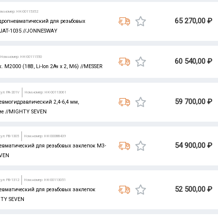
ом.номер: НК-00115352
65 270,00 ₽
дропневматический для резьбовых
 JAT-1035 //JONNESWAY
Ном.номер: НК-00111550
60 540,00 ₽
 М2000 (18В, Li-Ion 2Ач х 2, М6) //MESSER
ул: PA-201V
Ном.номер: НК-00113061
59 700,00 ₽
вмогидравлический 2,4-6,4 мм,
е //MIGHTY SEVEN
ул: PB-1305
Ном.номер: НК-00088439
54 900,00 ₽
евматический для резьбовых заклепок М3-
EVEN
ул: PB-1312
Ном.номер: НК-00113051
52 500,00 ₽
евматический для резьбовых заклепок
HTY SEVEN