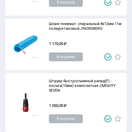
В корзину
Шланг пневмат. спиральный 8х12мм 11м
полиуретановый //NORDBERG
1 170,00 ₽
В корзину
Штуцер быстросъемный рапид(F) -
елочка(10мм) композитная //MIGHTY
SEVEN
1 050,00 ₽
В корзину