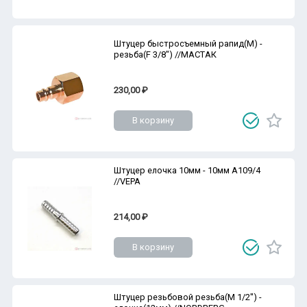
Штуцер быстросъемный рапид(M) -
резьба(F 3/8") //МАСТАК
230,00 ₽
В корзину
Штуцер елочка 10мм - 10мм A109/4
//VEPA
214,00 ₽
В корзину
Штуцер резьбовой резьба(M 1/2'') -