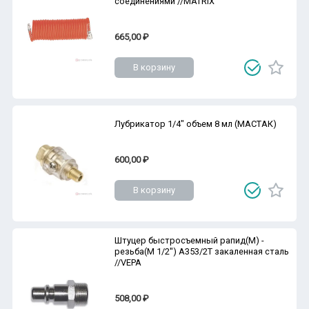
соединениями //MATRIX
665,00 ₽
В корзину
Лубрикатор 1/4" объем 8 мл (МАСТАК)
600,00 ₽
В корзину
Штуцер быстросъемный рапид(M) -
резьба(M 1/2'') A353/2T закаленная сталь
//VEPA
508,00 ₽