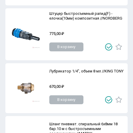
Штуцер быстросъемный рапид(F) -
елочка(10мм) композитная //NORDBERG
775,00 ₽
В корзину
Лубрикатор 1/4", объем 8 мл //KING TONY
670,00 ₽
В корзину
Шланг пневмат. спиральный 6х8мм 18
бар.10 м с быстросъемными