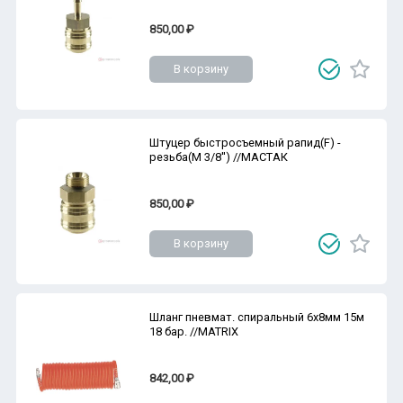
850,00 ₽
В корзину
Штуцер быстросъемный рапид(F) -
резьба(M 3/8'') //МАСТАК
850,00 ₽
В корзину
Шланг пневмат. спиральный 6х8мм 15м
18 бар. //MATRIX
842,00 ₽