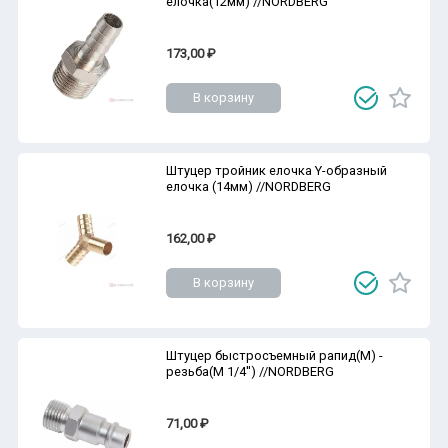
елочка(12мм) //NORDBERG
173,00 ₽
В корзину
Штуцер тройник елочка Y-образный
елочка (14мм) //NORDBERG
162,00 ₽
В корзину
Штуцер быстросъемный рапид(M) -
резьба(M 1/4'') //NORDBERG
71,00 ₽