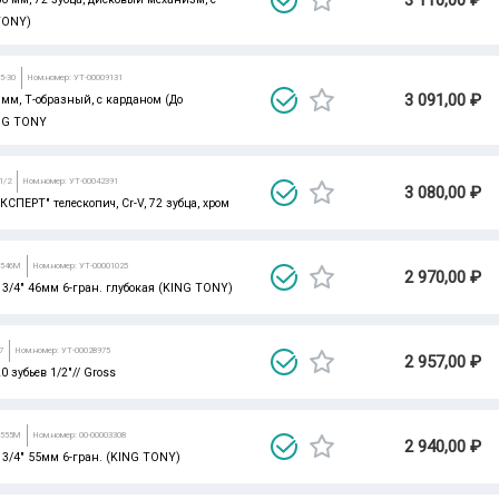
TONY)
5-30
Ном.номер: УТ-00009131
3 091,00 ₽
 мм, Т-образный, с карданом (До
ING TONY
1/2
Ном.номер: УТ-00042391
3 080,00 ₽
КСПЕРТ" телескопич, Cr-V, 72 зубца, хром
3546M
Ном.номер: УТ-00001025
2 970,00 ₽
 3/4" 46мм 6-гран. глубокая (KING TONY)
7
Ном.номер: УТ-00028975
2 957,00 ₽
0 зубьев 1/2"// Gross
3555M
Ном.номер: 00-00003308
2 940,00 ₽
 3/4" 55мм 6-гран. (KING TONY)