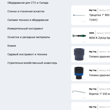
Оборудование для СТО и Склада
Сбросить
Производитель
King Tony
Артикул: 877
Станки и станочная оснастка
Трещотка 1" 80
King Tony
Силовая техника и оборудование
TONY)
Тула Маш
Измерительный инструмент
BOSCH
WERA
Артикул: WE-00
Оснастка и расходные материалы
8000 A Zyklop Sp
MATRIX
Химия
SPARTA
King Tony
Артикул: 95
Садовый инструмент и техника
VENUS
Головка ударная
Строительно-хозяйственный инвентарь
STAYER
King Tony
Артикул: 84
MIGHTY SEVEN
Головка ударная
ARNO
DENZEL
King Tony
Артикул: 858
Вороток 1" 650 
GRIFF
GROSS
King Tony
Артикул: 677