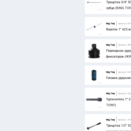
Трещотка 3/4" 
LENOX
зубца (KING TO
NORGAU
PALISAD
King Tony
Артикул: 857
Вороток 1" 625
STELS
TAEGUTEC
King Tony
Артикул: 98
Переходник удар
TOR
фиксатором //K
МАСТАК
ТехноСталь
King Tony
Артикул: 84
Головка ударная
СИБРТЕХ
ЗУБР
King Tony
Артикул: 826
Удлинитель 1" 2
БАРС
TONY)
PRAKTIK
ЛУГА АБРАЗИВ
King Tony
Артикул: 475
Трещотка 1/2" 3
Россия