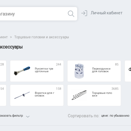
Личный кабинет
умент
>
Торцевые головки и аксессуары
аксессуары
228
244
85
Рукоятки тре
Переходники
щоточные
для головок
54
158
3685
Воротки для г
Торцевые голо
оловок
вки
Сортировать по:
оказать фильтр
цене: по убыванию