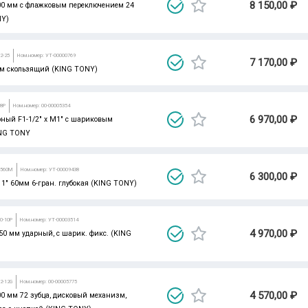
8 150,00 ₽
500 мм с флажковым переключением 24
NY)
2-25
Ном.номер: УТ-00000769
7 170,00 ₽
 мм скользящий (KING TONY)
68P
Ном.номер: 00-00005354
6 970,00 ₽
ный F1-1/2" x M1" с шариковым
ING TONY
3560M
Ном.номер: УТ-00009438
6 300,00 ₽
 1" 60мм 6-гран. глубокая (KING TONY)
0-10P
Ном.номер: УТ-00003514
4 970,00 ₽
50 мм ударный, с шарик. фикс. (KING
2-12G
Ном.номер: 00-00005775
4 570,00 ₽
00 мм 72 зубца, дисковый механизм,