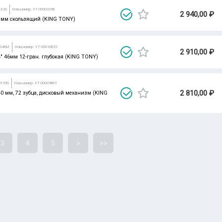
2-20
Ном.номер: УТ-00003398
2 940,00 ₽
0 мм скользящий (KING TONY)
3046M
Ном.номер: УТ-00010822
2 910,00 ₽
/4" 46мм 12-гран. глубокая (KING TONY)
5-55G
Ном.номер: УТ-00009869
2 810,00 ₽
40 мм, 72 зубца, дисковый механизм (KING
3
4
5
>
>>