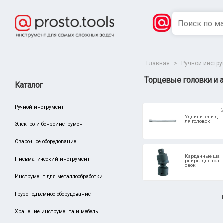
Главная
>
Ручной инстр
Торцевые головки и 
Каталог
Ручной инструмент
Удлинители д
ля головок
Электро и бензоинструмент
Сварочное оборудование
Карданные ша
Пневматический инструмент
рниры для гол
овок
Инструмент для металлообработки
Грузоподъемное оборудование
П
Хранение инструмента и мебель