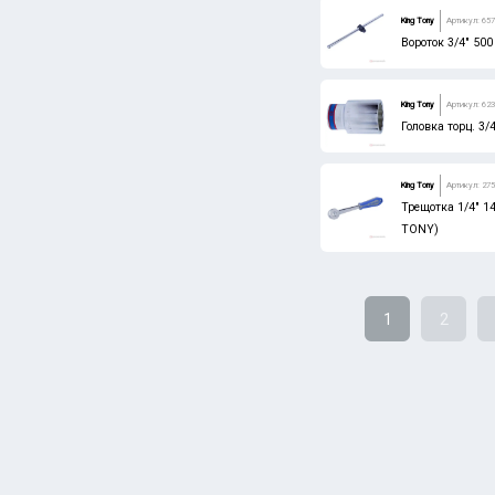
King Tony
Артикул: 657
Вороток 3/4" 50
King Tony
Артикул: 62
Головка торц. 3
King Tony
Артикул: 275
Трещотка 1/4" 1
TONY)
1
2