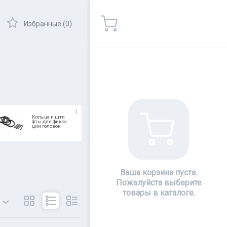
Избранные (0)
1
Кольца и шти
фты для фикса
ции головок
Ваша корзина пуста.
Пожалуйста выберите
товары в каталоге.