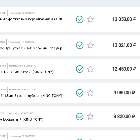
Все парамет
9-32F
Ном.номер: 00-00005767
13 050,00 ₽
0 мм с флажковым переключением (KING
3500
Ном.номер: НК-00083406
13 021,00 ₽
eed Трещотка DR 1/4" x 152 мм, 72 зубца
3570M
Ном.номер: УТ-00005770
12 450,00 ₽
 1-1/2" 70мм 6-гран. (KING TONY)
3565M
Ном.номер: НК-00105545
9 080,00 ₽
 1" 65мм 6-гран. глубокая (KING TONY)
1-26
Ном.номер: УТ-00005839
8 820,00 ₽
мм L-образный (KING TONY)
9-20F
Ном.номер: 00-00005788