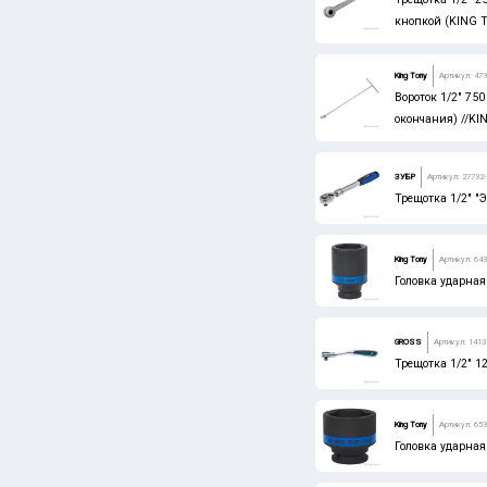
кнопкой (KING 
King Tony
Артикул: 479
Вороток 1/2" 750
окончания) //K
ЗУБР
Артикул: 27732-
Трещотка 1/2" "Э
King Tony
Артикул: 64
Головка ударная
GROSS
Артикул: 1413
Трещотка 1/2" 12
King Tony
Артикул: 65
Головка ударная