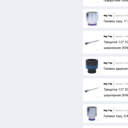
поворотная голо
CNIC
King Tony
Артикул: 83
HORTZ
Головка торц. 1
HONSBERG
ПРАКТИКА
King Tony
Артикул: 478
Трещотка 1/2" 30
КЕДР
шарнирная (KI
JTC
King Tony
Артикул: 85
Головка ударная
King Tony
Артикул: 478
Трещотка 1/2" 30
шарнирная (KI
King Tony
Артикул: 62
Головка торц. 3