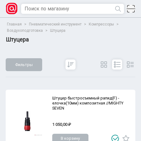
Главная
>
Пневматический инструмент
>
Компрессоры
>
Воздухоподготовка
>
Штуцера
Штуцера
Фильтры
Сбросить
Все параметры
Показать
Штуцер быстросъемный рапид(F) -
елочка(10мм) композитная //MIGHTY
SEVEN
1 050,00 ₽
В корзину