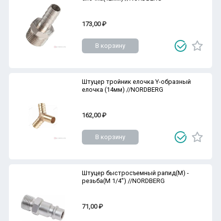
173,00 ₽
В корзину
Штуцер тройник елочка Y-образный
елочка (14мм) //NORDBERG
162,00 ₽
В корзину
Штуцер быстросъемный рапид(M) -
резьба(M 1/4'') //NORDBERG
71,00 ₽