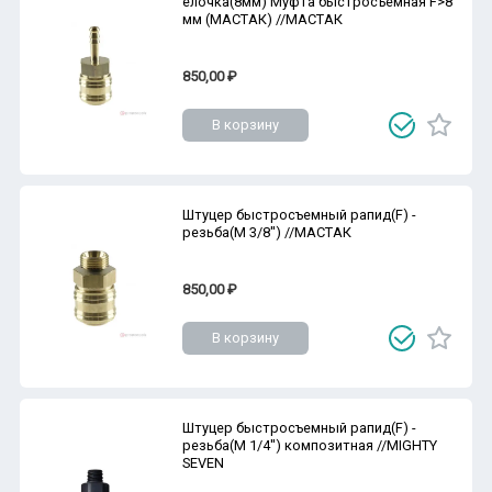
елочка(8мм) Муфта быстросъемная F>8
мм (МАСТАК) //МАСТАК
850,00 ₽
В корзину
Штуцер быстросъемный рапид(F) -
резьба(M 3/8'') //МАСТАК
850,00 ₽
В корзину
Штуцер быстросъемный рапид(F) -
резьба(M 1/4'') композитная //MIGHTY
SEVEN