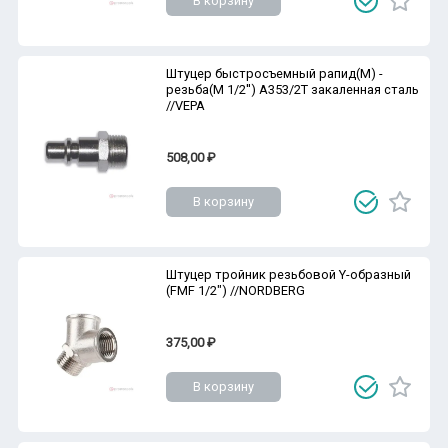
В корзину
Штуцер быстросъемный рапид(M) -
резьба(M 1/2'') A353/2T закаленная сталь
//VEPA
508,00 ₽
В корзину
Штуцер тройник резьбовой Y-образный
(FMF 1/2") //NORDBERG
375,00 ₽
В корзину