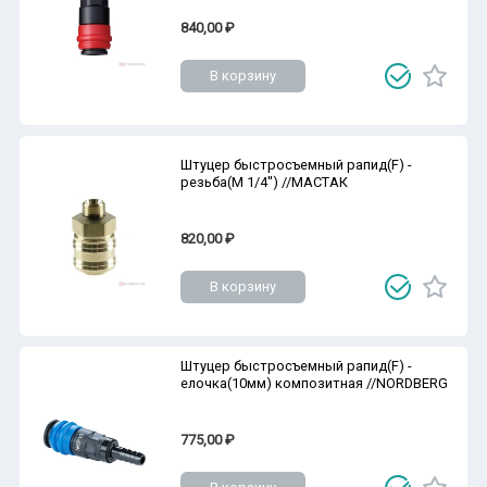
840,00 ₽
В корзину
Штуцер быстросъемный рапид(F) -
резьба(M 1/4'') //МАСТАК
820,00 ₽
В корзину
Штуцер быстросъемный рапид(F) -
елочка(10мм) композитная //NORDBERG
775,00 ₽