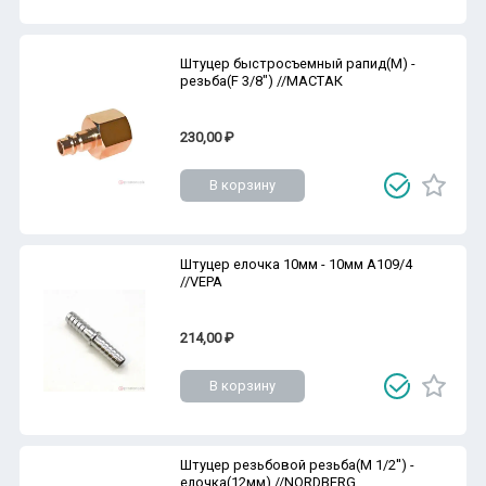
Штуцер быстросъемный рапид(M) -
резьба(F 3/8") //МАСТАК
230,00 ₽
В корзину
Штуцер елочка 10мм - 10мм A109/4
//VEPA
214,00 ₽
В корзину
Штуцер резьбовой резьба(M 1/2'') -
елочка(12мм) //NORDBERG