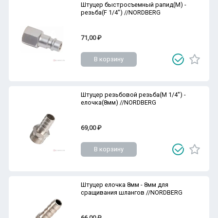
Штуцер быстросъемный рапид(M) -
резьба(F 1/4") //NORDBERG
71,00 ₽
В корзину
Штуцер резьбовой резьба(M 1/4'') -
елочка(8мм) //NORDBERG
69,00 ₽
В корзину
Штуцер елочка 8мм - 8мм для
сращивания шлангов //NORDBERG
66,00 ₽