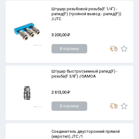
Штуцер резьбовой резьба(F 1/4") -
рапид(F) (тройной вывод - рапид(F))
//JTC
3 200,00 ₽
В корзину
Штуцер быстросъемный рапид(F) -
резьба(F 3/8") //SAMOA
2 613,00 ₽
В корзину
Соединитель двусторонний прямой
(евротип) JTC /1