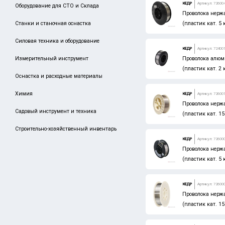
BOSCH
КЕДР
Артикул: 72600
Оборудование для СТО и Склада
Проволока нерж
MATRIX
Станки и станочная оснастка
(пластик кат. 5 
SPARTA
Силовая техника и оборудование
КЕДР
Артикул: 72400
VENUS
Измерительный инструмент
Проволока алюм
(пластик кат. 2 
STAYER
Оснастка и расходные материалы
MIGHTY SEVEN
Химия
КЕДР
Артикул: 72600
ARNO
Проволока нерж
Садовый инструмент и техника
(пластик кат. 15
DENZEL
Строительно-хозяйственный инвентарь
GRIFF
КЕДР
Артикул: 72600
Проволока нерж
GROSS
(пластик кат. 5 
LENOX
NORGAU
КЕДР
Артикул: 72600
Проволока нерж
PALISAD
(пластик кат. 15
STELS