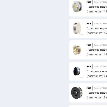
КЕДР
Артикул: 72600
TAEGUTEC
Проволока нерж
(пластик кат. 15
TOR
МАСТАК
КЕДР
Артикул: 72600
ТехноСталь
Проволока нерж
(пластик кат. 15
СИБРТЕХ
ЗУБР
КЕДР
Артикул: 72600
Проволока нерж
БАРС
(пластик кат. 15
PRAKTIK
КЕДР
Артикул: 72400
ЛУГА АБРАЗИВ
Проволока алюм
Россия
(пластик кат. 2 
CNIC
КЕДР
Артикул: 72600
HORTZ
Проволока нерж
(пластик кат. 5 
HONSBERG
ПРАКТИКА