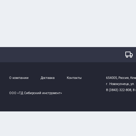
О компании
Доставка
Контакты
654005, Россия, Кем
г. Новокузнецк, ул.
8 (3843) 322-808, 8
ООО «ТД Сибирский инструмент»
Powered by
nopCommerce