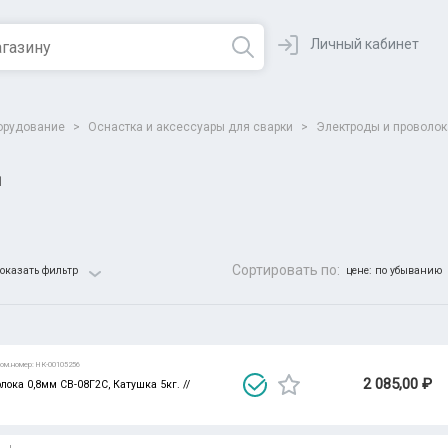
Личный кабинет
орудование
>
Оснастка и аксессуары для сварки
>
Электроды и проволок
я
Сортировать по:
оказать фильтр
цене: по убыванию
Все парамет
ом.номер: НК-00105256
2 085,00 ₽
лока 0,8мм СВ-08Г2С, Катушка 5кг. //