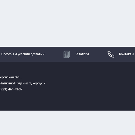
Способы и условия доставки
Каталоги
Контакты
еровская обл.,
 Чайкиной, здание 1, корпус 7
 (923) 461-73-37