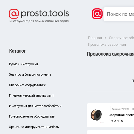
Главная
>
Сварочное об
Проволока сварочная
Каталог
Проволока сварочна
Ручной инструмент
Электро и бензоинструмент
П
Сварочное оборудование
Пневматический инструмент
Сбросить
Инструмент для металлообработки
Производитель
Артикул: 71/6/53
Н
Сварочная прово
King Tony
Грузоподъемное оборудование
РЕСАНТА
Тула Маш
Хранение инструмента и мебель