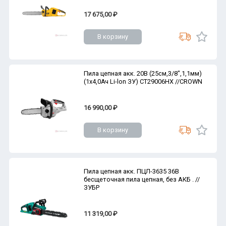
17 675,00 ₽
В корзину
Пила цепная акк. 20В (25см,3/8",1,1мм)
(1х4,0Ач Li-lon ЗУ) CT29006HX //CROWN
16 990,00 ₽
В корзину
Пила цепная акк. ПЦЛ-3635 36В
бесщеточная пила цепная, без АКБ . //
ЗУБР
11 319,00 ₽