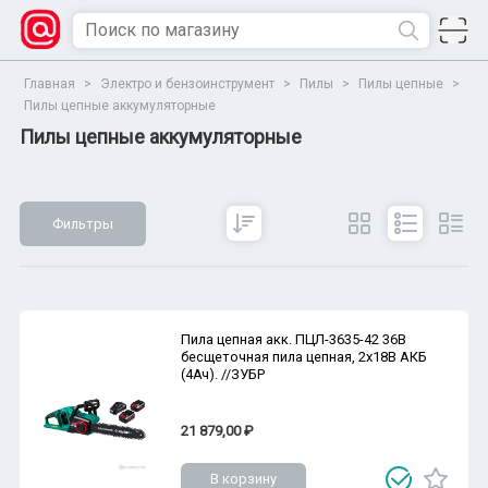
Главная
>
Электро и бензоинструмент
>
Пилы
>
Пилы цепные
>
Пилы цепные аккумуляторные
Пилы цепные аккумуляторные
Фильтры
Сбросить
Все параметры
Показать
Пила цепная акк. ПЦЛ-3635-42 36В
бесщеточная пила цепная, 2х18В АКБ
(4Ач). //ЗУБР
21 879,00 ₽
В корзину