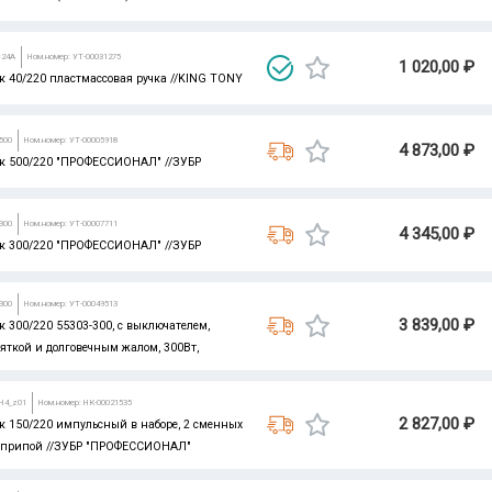
C24A
Ном.номер: УТ-00031275
1 020,00 ₽
 40/220 пластмассовая ручка //KING TONY
500
Ном.номер: УТ-00005918
4 873,00 ₽
к 500/220 "ПРОФЕССИОНАЛ" //ЗУБР
300
Ном.номер: УТ-00007711
4 345,00 ₽
к 300/220 "ПРОФЕССИОНАЛ" //ЗУБР
300
Ном.номер: УТ-00049513
3 839,00 ₽
 300/220 55303-300, с выключателем,
яткой и долговечным жалом, 300Вт,
-H4_z01
Ном.номер: НК-00021535
2 827,00 ₽
 150/220 импульсный в наборе, 2 сменных
, припой //ЗУБР "ПРОФЕССИОНАЛ"