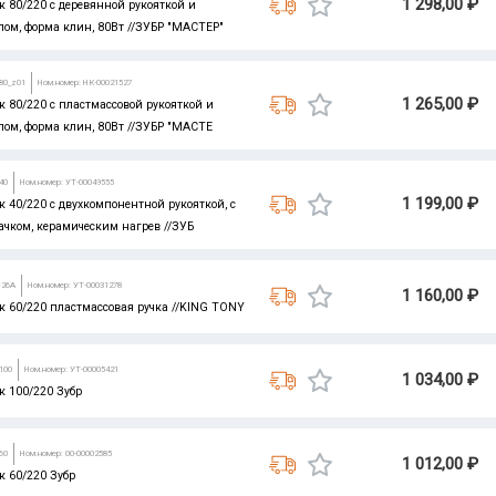
1 298,00 ₽
 80/220 с деревянной рукояткой и
ом, форма клин, 80Вт //ЗУБР "МАСТЕР"
-80_z01
Ном.номер: НК-00021527
1 265,00 ₽
 80/220 с пластмассовой рукояткой и
ом, форма клин, 80Вт //ЗУБР "МАСТЕ
40
Ном.номер: УТ-00049555
1 199,00 ₽
 40/220 с двухкомпонентной рукояткой, с
чком, керамическим нагрев //ЗУБ
C26A
Ном.номер: УТ-00031278
1 160,00 ₽
 60/220 пластмассовая ручка //KING TONY
100
Ном.номер: УТ-00005421
1 034,00 ₽
к 100/220 Зубр
60
Ном.номер: 00-00002585
1 012,00 ₽
 60/220 Зубр