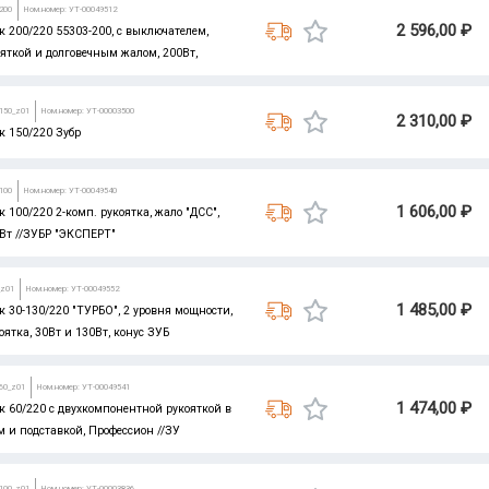
200
Ном.номер: УТ-00049512
2 596,00 ₽
 200/220 55303-200, с выключателем,
яткой и долговечным жалом, 200Вт,
-150_z01
Ном.номер: УТ-00003500
2 310,00 ₽
к 150/220 Зубр
100
Ном.номер: УТ-00049540
1 606,00 ₽
 100/220 2-комп. рукоятка, жало "ДСС",
Вт //ЗУБР "ЭКСПЕРТ"
_z01
Ном.номер: УТ-00049552
1 485,00 ₽
 30-130/220 "ТУРБО", 2 уровня мощности,
оятка, 30Вт и 130Вт, конус ЗУБ
-60_z01
Ном.номер: УТ-00049541
1 474,00 ₽
 60/220 c двухкомпонентной рукояткой в
м и подставкой, Профессион //ЗУ
-100_z01
Ном.номер: УТ-00003836