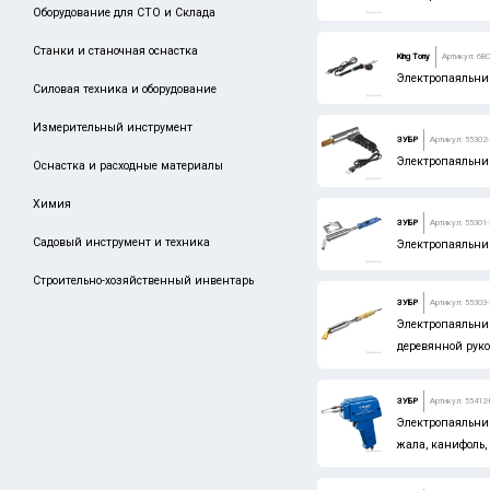
Оборудование для СТО и Склада
НОВОЛЮКС
Станки и станочная оснастка
King Tony
Артикул: 6B
Электропаяльник
Силовая техника и оборудование
Измерительный инструмент
ЗУБР
Артикул: 55302-
Электропаяльни
Оснастка и расходные материалы
Химия
ЗУБР
Артикул: 55301-
Садовый инструмент и техника
Электропаяльни
Строительно-хозяйственный инвентарь
ЗУБР
Артикул: 55303-
Электропаяльник
деревянной руко
ЗУБР
Артикул: 55412
Электропаяльник
жала, канифоль