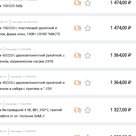
1 474,00 ₽
к 100/220 Зубр
-100_z01
Ном.номер: НК-00021524
1 474,00 ₽
 100/220 с пластиковой рукояткой и
ом, форма клин, 100Вт //ЗУБР "МАСТЕ
60
Ном.номер: УТ-00049556
1 364,00 ₽
 60/220 с двухкомпонентной рукояткой, с
чком, керамическим нагрев //ЗУБ
-40_z01
Ном.номер: УТ-00037052
1 364,00 ₽
 40/220 с двухкомпонентной рукояткой и
ком в наборе с припоем и " //ЗУ
51
Ном.номер: УТ-00029840
1 327,00 ₽
 беспроводной 4.5В, 8Вт, 350°С, припой
 работа от эл. питания 3хАА //
-80_z01
Ном.номер: УТ-00049547