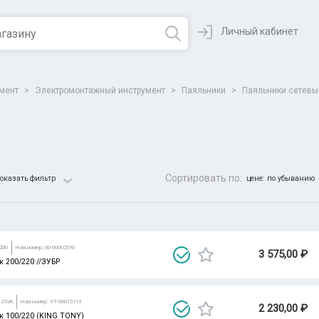
Личный кабинет
умент
>
Электромонтажный инструмент
>
Паяльники
>
Паяльники сетевы
Сортировать по:
оказать фильтр
цене: по убыванию
Все парамет
200
Ном.номер: 00-00002590
3 575,00 ₽
 200/220 //ЗУБР
C210A
Ном.номер: УТ-00015113
2 230,00 ₽
к 100/220 (KING TONY)