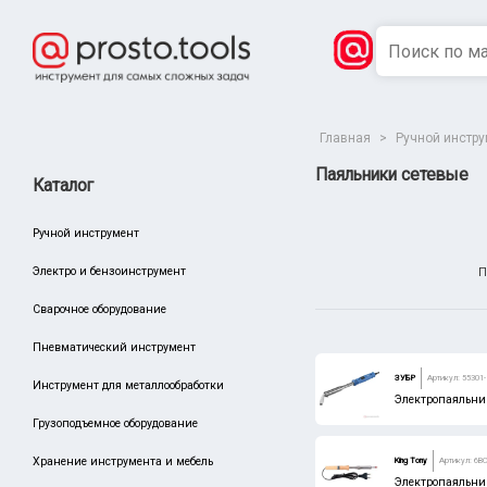
Главная
>
Ручной инстр
Паяльники сетевые
Каталог
Ручной инструмент
Электро и бензоинструмент
П
Сварочное оборудование
Пневматический инструмент
Сбросить
Производитель
ЗУБР
Артикул: 55301-
Инструмент для металлообработки
СИБРТЕХ
Электропаяльник
Грузоподъемное оборудование
СИБИН
Хранение инструмента и мебель
King Tony
Артикул: 6B
Россия
Электропаяльни