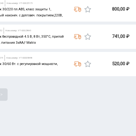
043
Ном.номер: УТ-00025175
800,00 ₽
 30/220 пл.ABS, класс защиты 1,
й наконеч. с долговеч. покрытием,220В,
52
Ном.номер: УТ-00029841
741,00 ₽
 беспроводной 4.5 В, 8 Вт, 350°С, припой
эл.питания 3хАА// Matrix
075
Ном.номер: УТ-00005898
520,00 ₽
 30/60 Вт. с регулировкой мощности,
>