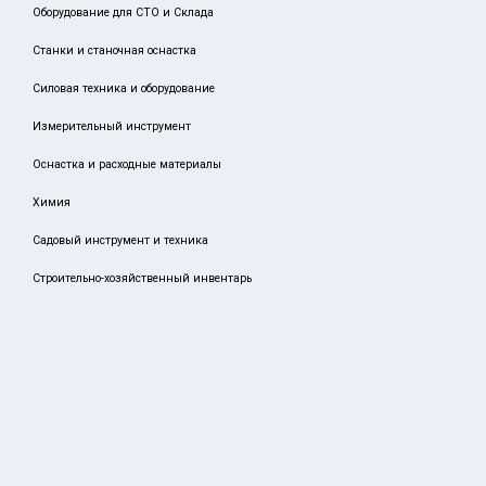
Оборудование для СТО и Склада
MATRIX
Станки и станочная оснастка
SPARTA
Силовая техника и оборудование
VENUS
Измерительный инструмент
STAYER
MIGHTY SEVEN
Оснастка и расходные материалы
ARNO
Химия
DENZEL
Садовый инструмент и техника
GRIFF
Строительно-хозяйственный инвентарь
GROSS
LENOX
NORGAU
PALISAD
STELS
TAEGUTEC