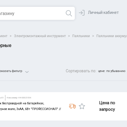
Личный кабинет
умент
>
Электромонтажный инструмент
>
Паяльники
>
Паяльники аккуму
орные
Сортировать по:
оказать фильтр
цене: по убыванию
Все парамет
_z01
Ном.номер: НК-00021534
Цена по
 беспроводной на батарейках,
запросу
рное жало, 3xAA, 6Вт "ПРОФЕССИОНАЛ" //