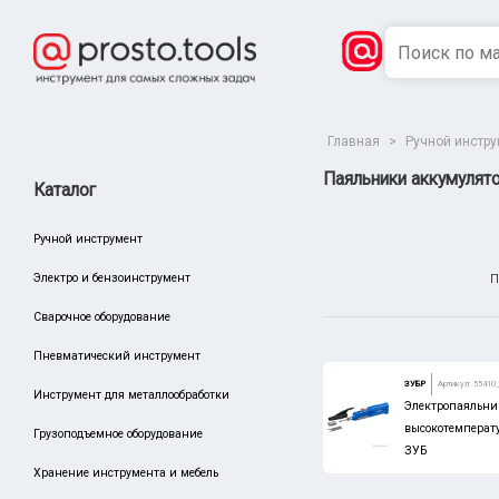
Главная
>
Ручной инстр
Паяльники аккумулят
Каталог
Ручной инструмент
Электро и бензоинструмент
П
Сварочное оборудование
Пневматический инструмент
Сбросить
Производитель
ЗУБР
Артикул: 55410
Инструмент для металлообработки
Электропаяльник
King Tony
высокотемперату
Грузоподъемное оборудование
Тула Маш
ЗУБ
Хранение инструмента и мебель
BOSCH