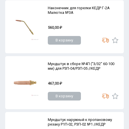
Наконечник для горелки КЕДР Г-2А
Малютка №3А
560,00 ₽
В корзину
Мундштук в сборе №4П ("3/32" 60-100
мм) для Р3П-04/Р3П-05 //КЕДР
467,00 ₽
В корзину
Мундштук наружный к пропановому
резаку Р1П-02, Р3П-02 №1 //КЕДР