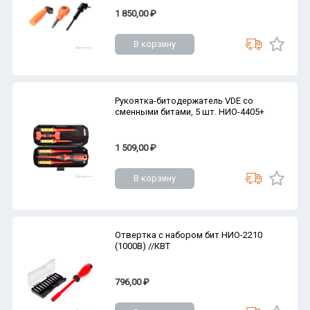
1 850,00 ₽
В корзину
Рукоятка-битодержатель VDE со
сменными битами, 5 шт. НИО-4405+
1 509,00 ₽
В корзину
Отвертка с набором бит НИО-2210
(1000В) //КВТ
796,00 ₽