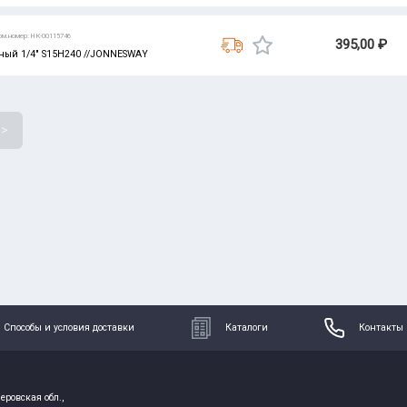
ом.номер: НК-00115746
395,00 ₽
ый 1/4" S15H240 //JONNESWAY
>
Способы и условия доставки
Каталоги
Контакты
еровская обл.,