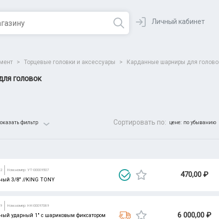
Личный кабинет
умент
>
Торцевые головки и аксессуары
>
Карданные шарниры для голово
для головок
Сортировать по:
оказать фильтр
цене: по убыванию
Все парамет
92
Ном.номер: УТ-00009507
470,00 ₽
ый 3/8" //KING TONY
09
Ном.номер: НК-00097069
6 000,00 ₽
ый ударный 1" с шариковым фиксатором