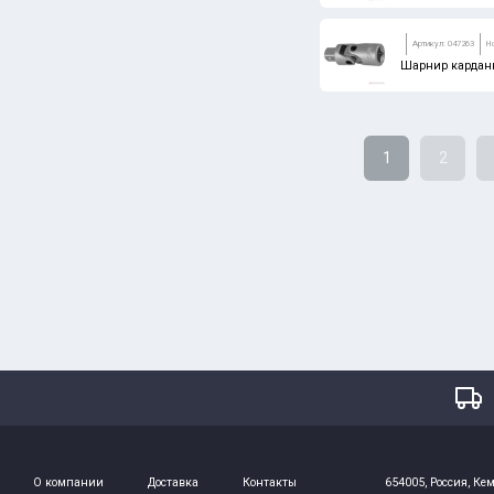
Артикул: 047263
Н
Шарнир карданн
1
2
О компании
Доставка
Контакты
654005, Россия, Кем