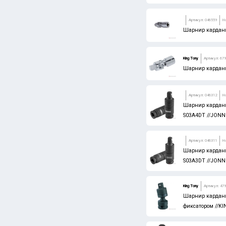
Артикул: 046559
Н
Шарнир карданн
King Tony
Артикул: 67
Шарнир карданн
Артикул: 046312
Н
Шарнир карданн
S03A4DT //JON
Артикул: 046311
Н
Шарнир карданн
S03A3DT //JON
King Tony
Артикул: 47
Шарнир карданн
фиксатором //K