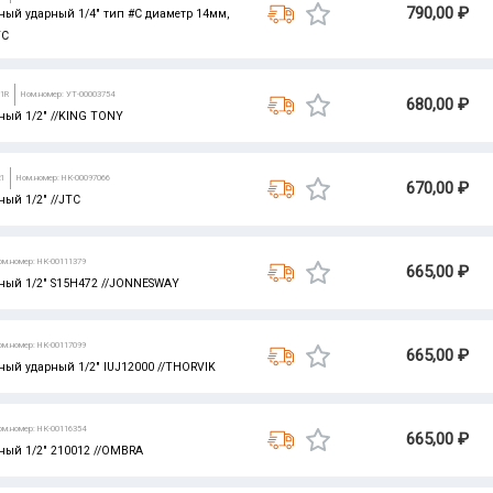
790,00 ₽
ый ударный 1/4" тип #C диаметр 14мм,
TC
91R
Ном.номер: УТ-00003754
680,00 ₽
ый 1/2" //KING TONY
21
Ном.номер: НК-00097066
670,00 ₽
ый 1/2" //JTC
ом.номер: НК-00111379
665,00 ₽
ый 1/2" S15H472 //JONNESWAY
ом.номер: НК-00117099
665,00 ₽
ый ударный 1/2" IUJ12000 //THORVIK
ом.номер: НК-00116354
665,00 ₽
ый 1/2" 210012 //OMBRA