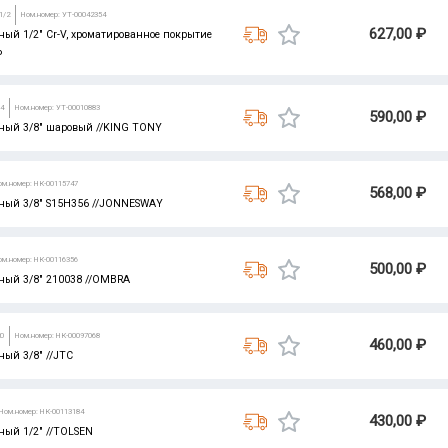
1/2
Ном.номер: УТ-00042354
627,00 ₽
ый 1/2" Cr-V, хроматированное покрытие
Р
94
Ном.номер: УТ-00010883
590,00 ₽
ый 3/8" шаровый //KING TONY
ом.номер: НК-00115747
568,00 ₽
ый 3/8" S15H356 //JONNESWAY
ом.номер: НК-00116356
500,00 ₽
ый 3/8" 210038 //OMBRA
20
Ном.номер: НК-00097068
460,00 ₽
ый 3/8" //JTC
Ном.номер: НК-00113184
430,00 ₽
ый 1/2" //TOLSEN