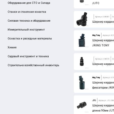
Оборудование для СТО и Склада
//JTC
STAYER
Станки и станочная оснастка
DENZEL
Артикул: 048581
Н
Силовая техника и оборудование
GROSS
Шарнир кардан
Измерительный инструмент
MTX
King Tony
Артикул: 87
КВТ
Оснастка и расходные материалы
Шарнир карданн
//KING TONY
СИБРТЕХ
Химия
ЗУБР
Садовый инструмент и техника
Артикул: 048576
Н
JTC
Шарнир карданн
Строительно-хозяйственный инвентарь
King Tony
Артикул: 67
Шарнир карданн
фиксатором //K
JTC
Артикул: JTC-58
Шарнир карданн
длина 90мм //J