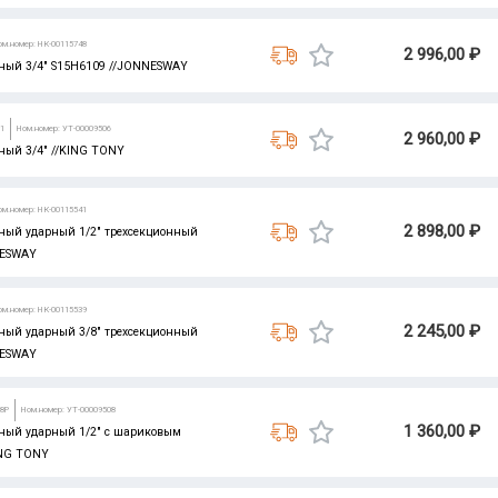
ом.номер: НК-00115748
2 996,00 ₽
ый 3/4" S15H6109 //JONNESWAY
91
Ном.номер: УТ-00009506
2 960,00 ₽
ый 3/4" //KING TONY
ом.номер: НК-00115541
2 898,00 ₽
ый ударный 1/2" трехсекционный
NESWAY
ом.номер: НК-00115539
2 245,00 ₽
ый ударный 3/8" трехсекционный
NESWAY
98P
Ном.номер: УТ-00009508
1 360,00 ₽
ый ударный 1/2" с шариковым
ING TONY