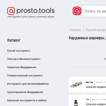
Главная
>
Ручной инстр
Карданные шарниры 
Каталог
Ручной инструмент
Электро и бензоинструмент
П
Сварочное оборудование
Пневматический инструмент
Сбросить
Производитель
King Tony
Артикул: 37
Инструмент для металлообработки
King Tony
Шарнир карданн
Грузоподъемное оборудование
BOSCH
JTC
Артикул: JTC-58
Хранение инструмента и мебель
MATRIX
Шарнир карданн