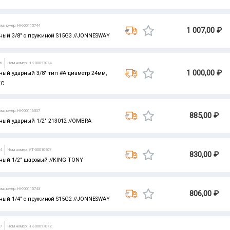
ом.номер: НК-00115744
1 007,00 ₽
ый 3/8" с пружиной S15G3 //JONNESWAY
06
Ном.номер: НК-00097074
1 000,00 ₽
ый ударный 3/8" тип #A диаметр 24мм,
TC
ом.номер: НК-00116357
885,00 ₽
ый ударный 1/2" 213012 //OMBRA
94
Ном.номер: УТ-00010907
830,00 ₽
ый 1/2" шаровый //KING TONY
ом.номер: НК-00115743
806,00 ₽
ый 1/4" с пружиной S15G2 //JONNESWAY
17
Ном.номер: НК-00097072