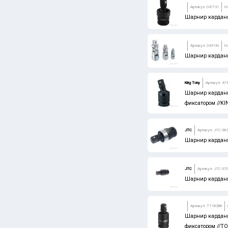
Артикул: 047191
Н
Шарнир карданн
Артикул: 049130
Н
Шарнир карданн
King Tony
Артикул: 47
Шарнир карданн
фиксатором //K
JTC
Артикул: JTC-58
Шарнир карданн
JTC
Артикул: JTC-37
Шарнир карданн
Артикул: TT18288
Шарнир карданн
фиксатором //T