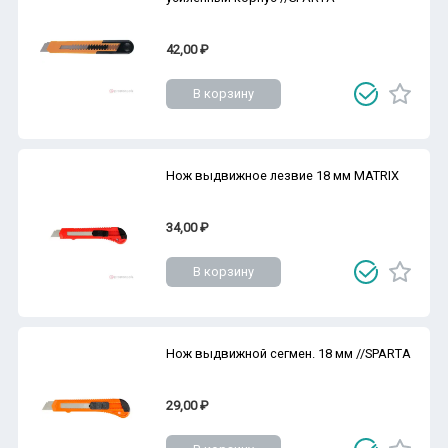
42,00 ₽
В корзину
Нож выдвижное лезвие 18 мм MATRIX
34,00 ₽
В корзину
Нож выдвижной сегмен. 18 мм //SPARTA
29,00 ₽