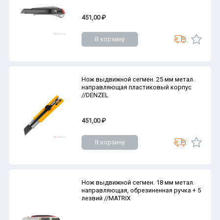
451,00 ₽
В корзину
Нож выдвижной сегмен. 25 мм метал.
направляющая пластиковый корпус
//DENZEL
451,00 ₽
В корзину
Нож выдвижной сегмен. 18 мм метал.
направляющая, обрезиненная ручка + 5
лезвий //MATRIX