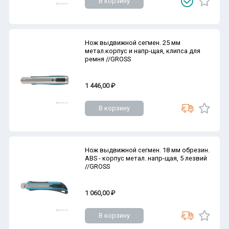
В корзину
Нож выдвижной сегмен. 25 мм
метал.корпус и напр-щая, клипса для
ремня //GROSS
1 446,00 ₽
В корзину
Нож выдвижной сегмен. 18 мм обрезин.
ABS - корпус метал. напр-щая, 5 лезвий
//GROSS
1 060,00 ₽
В корзину