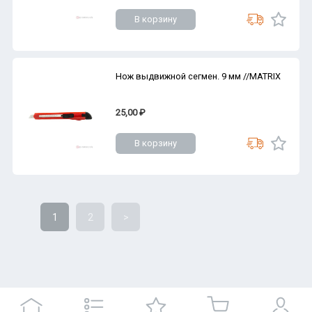
В корзину
Нож выдвижной сегмен. 9 мм //MATRIX
25,00 ₽
В корзину
1
2
>