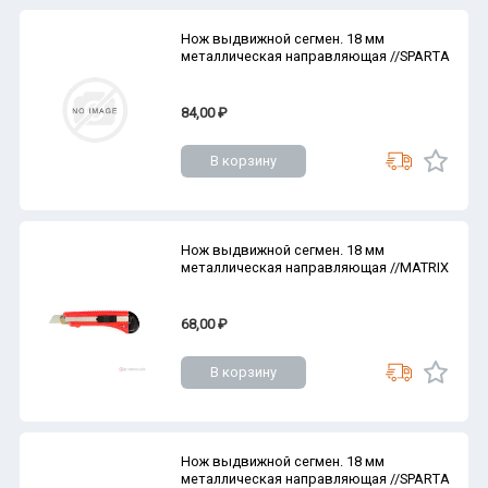
Нож выдвижной сегмен. 18 мм
металлическая направляющая //SPARTA
84,00 ₽
В корзину
Нож выдвижной сегмен. 18 мм
металлическая направляющая //MATRIX
68,00 ₽
В корзину
Нож выдвижной сегмен. 18 мм
металлическая направляющая //SPARTA