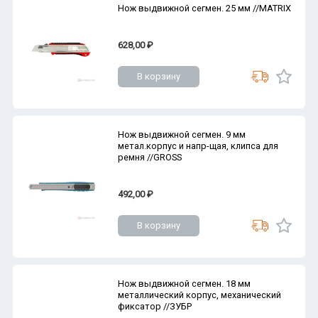
Нож выдвижной сегмен. 25 мм //MATRIX
628,00 ₽
В корзину
Нож выдвижной сегмен. 9 мм
метал.корпус и напр-щая, клипса для
ремня //GROSS
492,00 ₽
В корзину
Нож выдвижной сегмен. 18 мм
металлический корпус, механический
фиксатор //ЗУБР