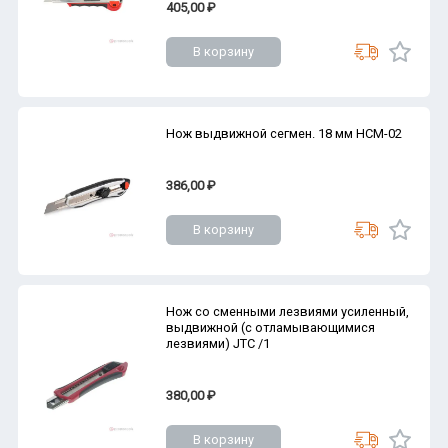
405,00 ₽
В корзину
Нож выдвижной сегмен. 18 мм НСМ-02
386,00 ₽
В корзину
Нож со сменными лезвиями усиленный,
выдвижной (с отламывающимися
лезвиями) JTC /1
380,00 ₽
В корзину