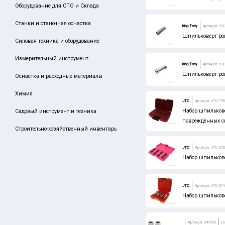
Оборудование для СТО и Склада
Станки и станочная оснастка
King Tony
Артикул: 9T
Шпильковерт ро
Силовая техника и оборудование
Измерительный инструмент
King Tony
Артикул: 9T
Шпильковерт ро
Оснастка и расходные материалы
Химия
JTC
Артикул: JTC-79
Набор шпильковер
Садовый инструмент и техника
повреждённых с
Строительно-хозяйственный инвентарь
JTC
Артикул: JTC-57
Набор шпилькове
JTC
Артикул: JTC-31
Набор шпилькове
Артикул: 047026
Н