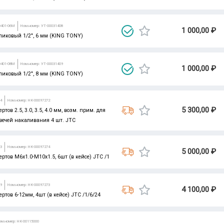
D401-06M
Ном.номер: УТ-00031408
1 000,00 ₽
ликовый 1/2", 6 мм (KING TONY)
D401-08M
Ном.номер: УТ-00031409
1 000,00 ₽
ликовый 1/2", 8 мм (KING TONY)
04
Ном.номер: НК-00097272
5 300,00 ₽
тов 2.5, 3.0, 3.5, 4.0 мм, возм. прим. для
вечей накаливания 4 шт. JTC
03
Ном.номер: НК-00097274
5 000,00 ₽
ртов М6х1.0-М10х1.5, 6шт (в кейсе) JTC /1
19
Ном.номер: НК-00097273
4 100,00 ₽
ртов 6-12мм, 4шт (в кейсе) JTC /1/6/24
ом.номер: НК-00115000