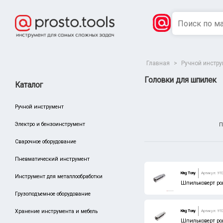
Главная
>
Ручной инстр
Головки для шпилек
Каталог
Ручной инструмент
Электро и бензоинструмент
П
Сварочное оборудование
Пневматический инструмент
Сбросить
Производитель
King Tony
Артикул: 9T
Инструмент для металлообработки
КВТ
Шпильковерт ро
Грузоподъемное оборудование
Хранение инструмента и мебель
King Tony
Артикул: 9T
Шпильковерт ро