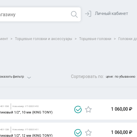
Личный кабинет
умент
>
Торцевые головки и аксессуары
>
Торцевые головки
>
Головки д
Сортировать по:
оказать фильтр
цене: по убыванию
Все парамет
D401-10M
Ном.номер: УТ-00031410
1 060,00 ₽
ликовый 1/2", 10 мм (KING TONY)
D401-12M
Ном.номер: УТ-00031411
1 060,00 ₽
ликовый 1/2", 12 мм (KING TONY)