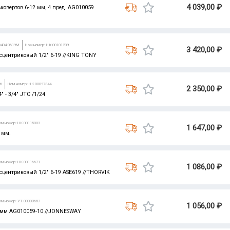
4 039,00 ₽
овертов 6-12 мм, 4 пред. AG010059
D404-0619M
Ном.номер: НК-00101239
3 420,00 ₽
сцентриковый 1/2" 6-19 //KING TONY
06
Ном.номер: НК-00097344
2 350,00 ₽
 - 3/4" JTC /1/24
ом.номер: НК-00115003
1 647,00 ₽
 мм.
ом.номер: НК-00116671
1 086,00 ₽
центриковый 1/2" 6-19 ASE619 //THORVIK
ом.номер: УТ-00000687
1 056,00 ₽
0мм AG010059-10 //JONNESWAY