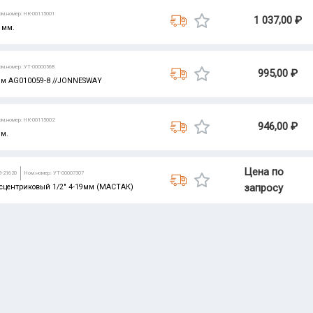
ом.номер: НК-00115001
1 037,00 ₽
 мм.
ом.номер: УТ-00000568
995,00 ₽
мм AG010059-8 //JONNESWAY
ом.номер: НК-00115002
946,00 ₽
м.
Цена по
9-21620
Ном.номер: УТ-00007307
запросу
сцентриковый 1/2" 4-19мм (МАСТАК)