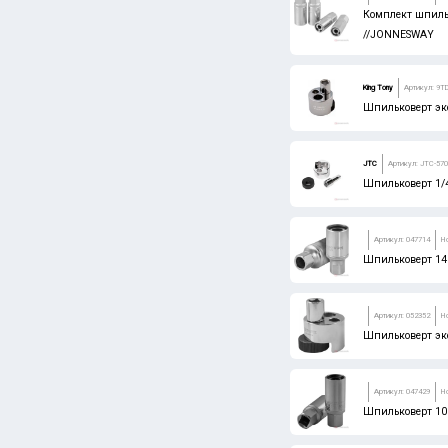
Комплект шпильк
//JONNESWAY
King Tony
Артикул: 9T
Шпильковерт эк
JTC
Артикул: JTC-57
Шпильковерт 1/4"
Артикул: 047714
Н
Шпильковерт 14
Артикул: 052352
Н
Шпильковерт экс
Артикул: 047429
Н
Шпильковерт 1