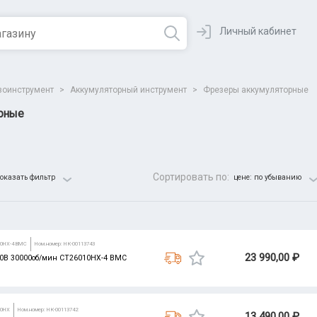
Личный кабинет
зоинструмент
>
Аккумуляторный инструмент
>
Фрезеры аккумуляторные
рные
Сортировать по:
оказать фильтр
цене: по убыванию
Все параметры
10HX-4 BMC
Ном.номер: НК-00113743
23 990,00 ₽
 20B 30000об/мин CT26010HX-4 BMC
10HX
Ном.номер: НК-00113742
13 490,00 ₽