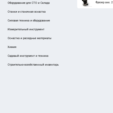
Фрезер акк.
Оборудование для СТО и Склада
MATRIX
Станки и станочная оснастка
SPARTA
Силовая техника и оборудование
VENUS
Измерительный инструмент
STAYER
MIGHTY SEVEN
Оснастка и расходные материалы
ARNO
Химия
DENZEL
Садовый инструмент и техника
GRIFF
Строительно-хозяйственный инвентарь
GROSS
LENOX
NORGAU
PALISAD
STELS
TAEGUTEC