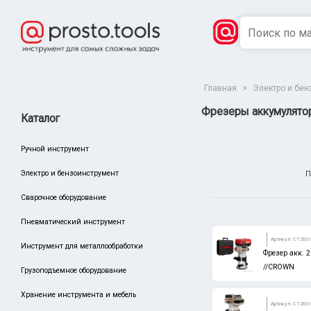
Главная
>
Электро и бен
Фрезеры аккумулято
Каталог
Ручной инструмент
Электро и бензоинструмент
П
Сварочное оборудование
Пневматический инструмент
Сбросить
Производитель
Артикул: CT260
Инструмент для металлообработки
Фрезер акк.
King Tony
//CROWN
Грузоподъемное оборудование
Тула Маш
Хранение инструмента и мебель
BOSCH
Артикул: CT260