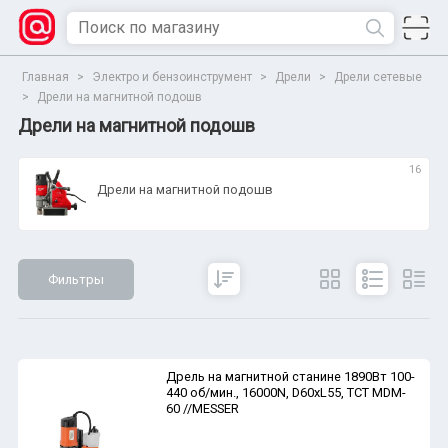
Главная
>
Электро и бензоинструмент
>
Дрели
>
Дрели сетевые
>
Дрели на магнитной подошв
Дрели на магнитной подошв
16
Дрели на магнитной подошв
Фильтры
Сбросить
Все параметры
Показать
Дрель на магнитной станине 1890Вт 100-
440 об/мин., 16000N, D60xL55, TCT MDM-
60 //MESSER