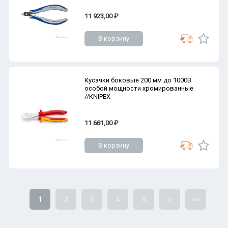
11 923,00 ₽
В корзину
Кусачки боковые 200 мм до 1000В
особой мощности хромированные
//KNIPEX
11 681,00 ₽
В корзину
1
2
3
4
5
>
>>